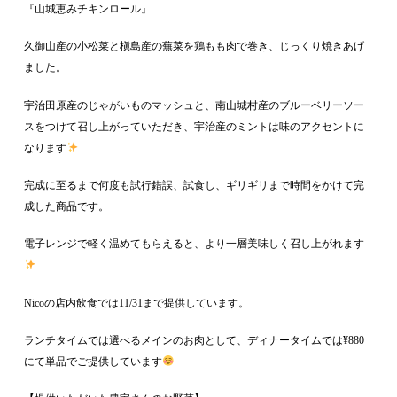
『山城恵みチキンロール』
久御山産の小松菜と槇島産の蕪菜を鶏もも肉で巻き、じっくり焼きあげ
ました。
宇治田原産のじゃがいものマッシュと、南山城村産のブルーベリーソー
スをつけて召し上がっていただき、宇治産のミントは味のアクセントに
なります
完成に至るまで何度も試行錯誤、試食し、ギリギリまで時間をかけて完
成した商品です。
電子レンジで軽く温めてもらえると、より一層美味しく召し上がれます
Nicoの店内飲食では11/31まで提供しています。
ランチタイムでは選べるメインのお肉として、ディナータイムでは¥880
にて単品でご提供しています