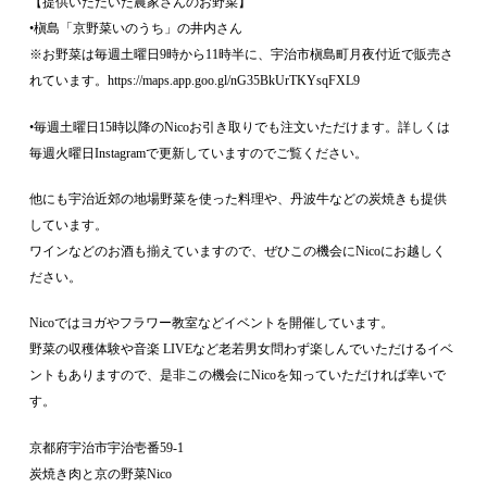
【提供いただいた農家さんのお野菜】
•槇島「京野菜いのうち」の井内さん
※お野菜は毎週土曜日9時から11時半に、宇治市槇島町月夜付近で販売さ
れています。https://maps.app.goo.gl/nG35BkUrTKYsqFXL9
•毎週土曜日15時以降のNicoお引き取りでも注文いただけます。詳しくは
毎週火曜日Instagramで更新していますのでご覧ください。
他にも宇治近郊の地場野菜を使った料理や、丹波牛などの炭焼きも提供
しています。
ワインなどのお酒も揃えていますので、ぜひこの機会にNicoにお越しく
ださい。
Nicoではヨガやフラワー教室などイベントを開催しています。
野菜の収穫体験や音楽 LIVEなど老若男女問わず楽しんでいただけるイベ
ントもありますので、是非この機会にNicoを知っていただければ幸いで
す。
京都府宇治市宇治壱番59-1
炭焼き肉と京の野菜Nico